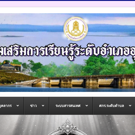
บุคลากร
ข่าว
ระบบสารสนเทศ
ศกร.ระดับตำบล