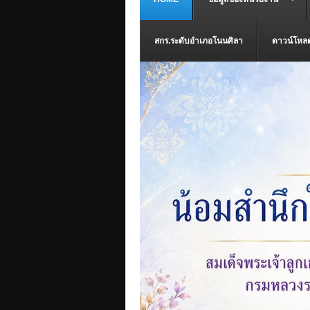
สกร.ระดับอำเภอโนนศิลา
ดาวน์โหล