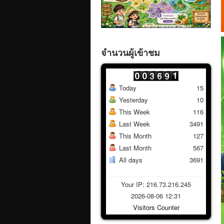
จำนวนผู้เข้าชม
Today
15
Yesterday
10
This Week
116
Last Week
3491
This Month
127
Last Month
567
All days
3691
Your IP: 216.73.216.245
2026-08-06 12:31
Visitors Counter